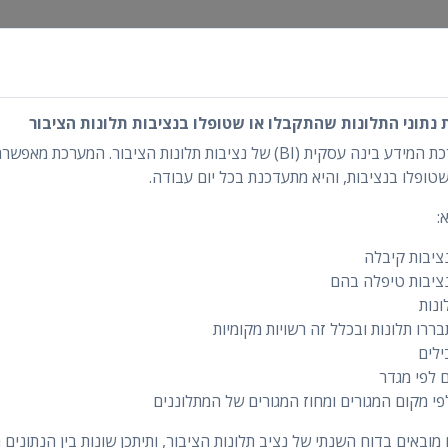
ות הציבור
תוני התלונות שהתקבלו או שטופלו בנציבות תלונות הציבור
איך מגישים?
מי מתלונן?
התפלגות לפי גופים נילונים
אנו שמחים להציג את מערכת המידע בינה עסקית (BI) של נציבות תלונות הציבו
טופלו בנציבות, והיא מתעדכנת בכל יום עבודה.
:
ציבות קיבלה
תוצאות הטיפול בתלונות
ציבות טיפלה בהם
ודמות
תוצאות הטיפול בתל
ונות
הורדת קובץ
רו תלונות ובכלל זה רשויות מקומיות
מוצדקות או באו ע
ילים
לא מוצדקות
 לפי מגדר
פי מקום המגורים ומחוז המגורים של המתלוננים
המתלוננים הופנו
הליכים
ובאים בדוח השנתי של נציב תלונות הציבור, ותיתכן שונות בין הנתונים ה